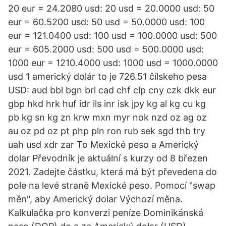
20 eur = 24.2080 usd: 20 usd = 20.0000 usd: 50
eur = 60.5200 usd: 50 usd = 50.0000 usd: 100
eur = 121.0400 usd: 100 usd = 100.0000 usd: 500
eur = 605.2000 usd: 500 usd = 500.0000 usd:
1000 eur = 1210.4000 usd: 1000 usd = 1000.0000
usd 1 americký dolár to je 726.51 čílskeho pesa
USD: aud bbl bgn brl cad chf clp cny czk dkk eur
gbp hkd hrk huf idr ils inr isk jpy kg al kg cu kg
pb kg sn kg zn krw mxn myr nok nzd oz ag oz
au oz pd oz pt php pln ron rub sek sgd thb try
uah usd xdr zar To Mexické peso a Americký
dolar Převodník je aktuální s kurzy od 8 březen
2021. Zadejte částku, která má být převedena do
pole na levé straně Mexické peso. Pomocí "swap
měn", aby Americký dolar Výchozí měna.
Kalkulačka pro konverzi peníze Dominikánská