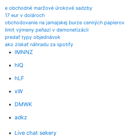
e obchodné maržové úrokové sadzby
17 eur v dolároch
obchodovanie na jamajskej burze cenných papierov
limit výmeny peňazí v demonetizácii
predať typy objednávok
ako získať náhradu za spotify
IMNNZ
hlQ
hLF
xW
DMWK
adkz
Live chat sekery