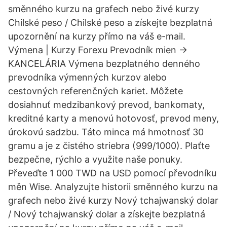
směnného kurzu na grafech nebo živé kurzy
Chilské peso / Chilské peso a získejte bezplatná
upozornění na kurzy přímo na váš e-mail.
Výmena | Kurzy Forexu Prevodník mien ->
KANCELÁRIA Výmena bezplatného denného
prevodníka výmenných kurzov alebo
cestovných referenčných kariet. Môžete
dosiahnuť medzibankový prevod, bankomaty,
kreditné karty a menovú hotovosť, prevod meny,
úrokovú sadzbu. Táto minca má hmotnosť 30
gramu a je z čistého striebra (999/1000). Plaťte
bezpečne, rýchlo a využite naše ponuky.
Převeďte 1 000 TWD na USD pomocí převodníku
měn Wise. Analyzujte historii směnného kurzu na
grafech nebo živé kurzy Nový tchajwanský dolar
/ Nový tchajwanský dolar a získejte bezplatná